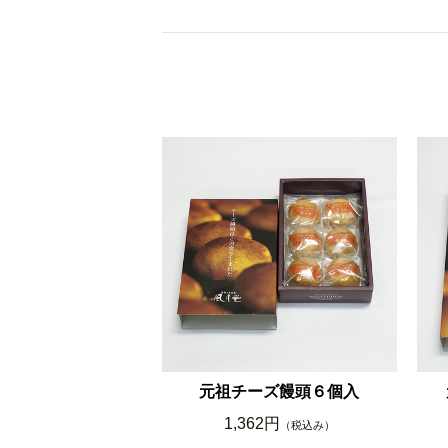
元祖チーズ饅頭６個入
1,362円
（税込み）