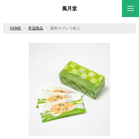
風月堂
HOME
常温商品
霧島サブレ５枚入